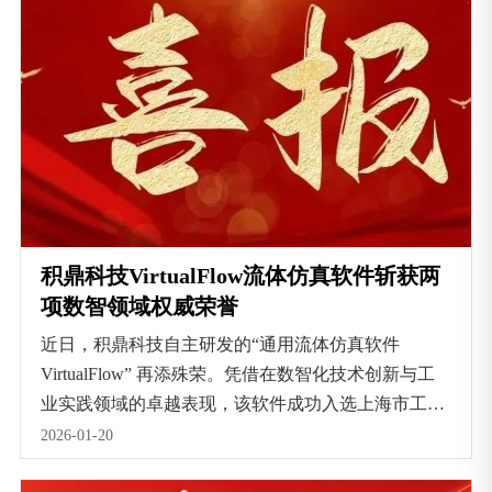
积鼎科技VirtualFlow流体仿真软件斩获两
项数智领域权威荣誉
近日，积鼎科技自主研发的“通用流体仿真软件
VirtualFlow” 再添殊荣。凭借在数智化技术创新与工
业实践领域的卓越表现，该软件成功入选上海市工业
互联网协会评选的上海市 “AI + 制造” 智能产品推广
2026-01-20
目录，并荣获由中国工业报发起评选的 “中国智造基