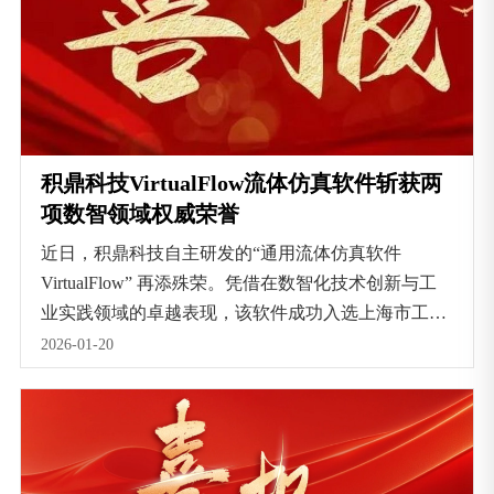
积鼎科技VirtualFlow流体仿真软件斩获两
项数智领域权威荣誉
近日，积鼎科技自主研发的“通用流体仿真软件
VirtualFlow” 再添殊荣。凭借在数智化技术创新与工
业实践领域的卓越表现，该软件成功入选上海市工业
互联网协会评选的上海市 “AI + 制造” 智能产品推广
2026-01-20
目录，并荣获由中国工业报发起评选的 “中国智造基
石-数智工业优秀产品”荣誉。