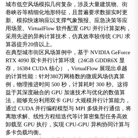
城市低空风场模拟几何复杂，涉及大量建筑物、街
巷峡谷等精细化地形特征，且普遍要求数据实时更
新、模拟快速响应以支撑气象预报、应急决策等应
用场景。VirtualFlow 软件配置 GPU 并行计算架构，
采用先进的异构计算技术，仿真效率较传统 CPU 求
算器提升20倍以上。
在典型城市街区风场算例中，基于 NVIDIA GeForce
RTX 4090 双卡并行计算环境（24GB GDDR6X 显
存，16384 CUDA 核心），VirtualFlow 展现出卓越
的计算性能：针对380万网格数的微观风场仿真算
例，物理推进时间 500 秒，计算耗时 300 秒。这得
益于其深度融合的 GPU 加速技术与优化的数值算
法，能够充分利用双卡 GPU 大规模并行计算能力，
通过 CUDA 并行编程模型与 MPI 多级并行通信，将
离散求解、线性方程组迭代等计算密集型任务高效
卸载至 GPU 执行，实现 CPU-GPU 异构协同计算与
多卡负载均衡。