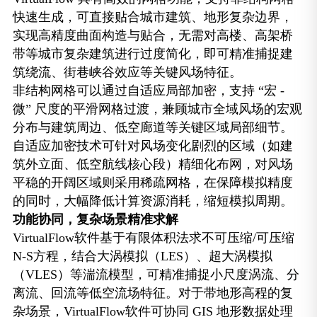
快速生成，可直接贴合城市建筑、地形复杂边界，
实现高精度曲面构造与贴合，无需对高楼、高架桥
带等城市复杂建筑进行过度简化，即可精准捕捉建
筑绕流、街巷峡谷效应等关键风场特征。
非结构网格可以通过自适应局部加密，支持 “宏 -
微” 尺度的平滑网格过渡，兼顾城市全域风场的宏观
分布与建筑周边、低空廊道等关键区域局部细节。
自适应加密技术可针对风场变化剧烈的区域（如建
筑外立面、低空航线核心段）精细化布网，对风场
平稳的开阔区域则采用稀疏网格，在保障模拟精度
的同时，大幅降低计算资源消耗，缩短模拟周期。
功能协同，复杂场景精准求解
VirtualFlow软件基于有限体积法求不可压缩/可压缩
N-S方程，结合大涡模拟（LES）、超大涡模拟
（VLES）等湍流模型，可精准捕捉小尺度涡流、分
离流、回流等低空流场特征。对于带地形高程的复
杂场景，VirtualFlow软件可协同 GIS 地形数据处理