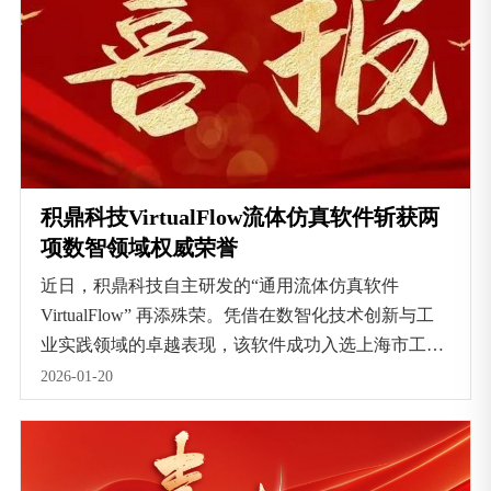
积鼎科技VirtualFlow流体仿真软件斩获两
项数智领域权威荣誉
近日，积鼎科技自主研发的“通用流体仿真软件
VirtualFlow” 再添殊荣。凭借在数智化技术创新与工
业实践领域的卓越表现，该软件成功入选上海市工业
互联网协会评选的上海市 “AI + 制造” 智能产品推广
2026-01-20
目录，并荣获由中国工业报发起评选的 “中国智造基
石-数智工业优秀产品”荣誉。