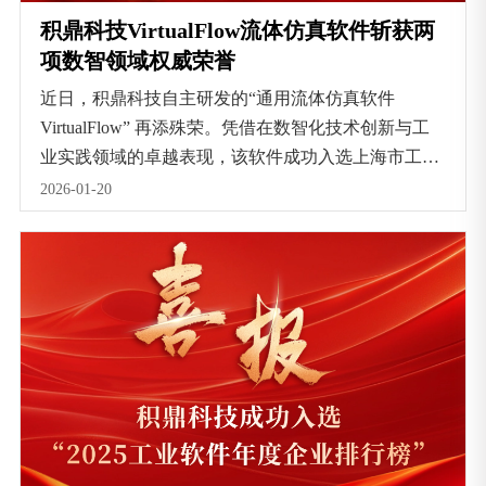
积鼎科技VirtualFlow流体仿真软件斩获两
项数智领域权威荣誉
近日，积鼎科技自主研发的“通用流体仿真软件
VirtualFlow” 再添殊荣。凭借在数智化技术创新与工
业实践领域的卓越表现，该软件成功入选上海市工业
互联网协会评选的上海市 “AI + 制造” 智能产品推广
2026-01-20
目录，并荣获由中国工业报发起评选的 “中国智造基
石-数智工业优秀产品”荣誉。